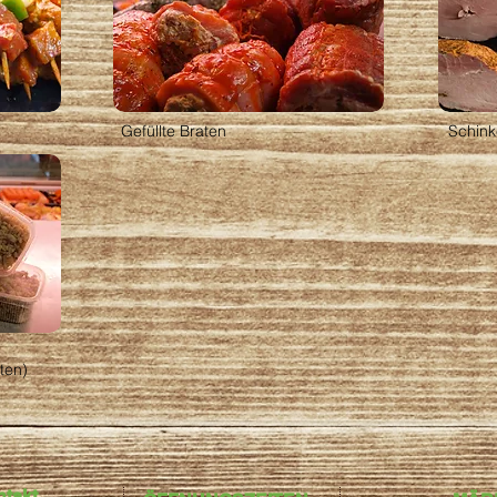
Gefüllte Braten
Schink
ten)
takt