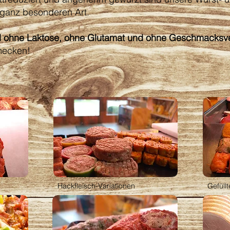
ganz besonderen Art.
 ohne Laktose, ohne Glutamat und ohne Geschmacksve
mecken!
Hackfleisch-Variationen
Gefüll