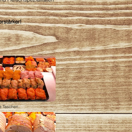
rstärker!
te Taschen