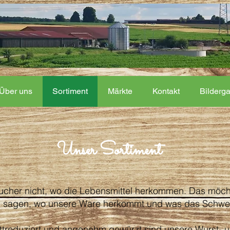
Über uns
Sortiment
Märkte
Kontakt
Bilderga
Unser Sortiment
aucher nicht, wo die Lebensmittel herkommen. Das möch
u sagen, wo unsere Ware herkommt und was das Schwe
ttreduziert und angenehm gewürzt sind unsere Wurst- un